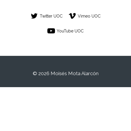
Twitter UOC
Vimeo UOC
YouTube UOC
© 2026 Moisés Mota Alarcón
Este es un espacio de trabajo personal de
un/a estudiante de la Universitat Oberta de
Catalunya. Cualquier contenido publicado
en este espacio es responsabilidad de su
autor/a.