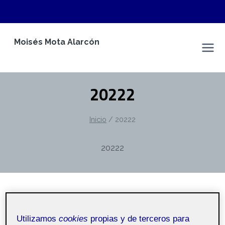
Saltar
Moisés Mota Alarcón
al
Espacio Personal
contenido
20222
Inicio
/
20222
20222
SIN CATEGORÍA
Utilizamos
cookies
propias y de terceros para
SLiDE Estructuras