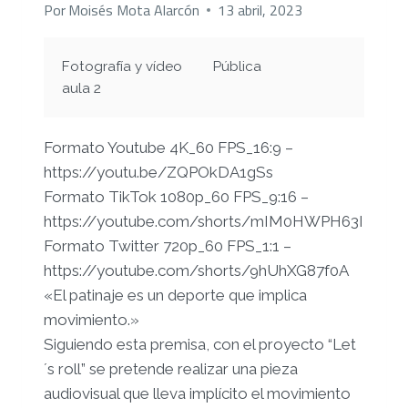
THING
Por
Moisés Mota Alarcón
13 abril, 2023
AS
SIMPLE.
SIMPLE
Fotografía y vídeo
Pública
IS
aula 2
HARD”(MARTIN
SCORSESE)
Formato Youtube 4K_60 FPS_16:9 –
https://youtu.be/ZQPOkDA1gSs
Formato TikTok 1080p_60 FPS_9:16 –
https://youtube.com/shorts/mIM0HWPH63I
Formato Twitter 720p_60 FPS_1:1 –
https://youtube.com/shorts/9hUhXG87f0A
«El patinaje es un deporte que implica
movimiento.»
Siguiendo esta premisa, con el proyecto “Let
´s roll” se pretende realizar una pieza
audiovisual que lleva implícito el movimiento