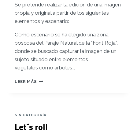
Se pretende realizar la edición de una imagen
propia y original a partir de los siguientes
elementos y escenario:
Como escenario se ha elegido una zona
boscosa del Paraje Natural de la “Font Roja”,
donde se buscado capturar la imagen de un
sujeto situado entre elementos
vegetales como árboles,…
FOTOGRAFÍA
LEER MÁS
Y
VÍDEO
–
PEC3
–
SIN CATEGORÍA
“THERE’S
Let´s roll
NO
SUCH