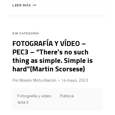
SLIDE
LEER MÁS
ESTRUCTURAS
INFANTILES.
PRÁCTICA
FINAL
FOTOGRAFÍA
SIN CATEGORÍA
Y
FOTOGRAFÍA Y VÍDEO –
VÍDEO.
PEC3 – “There’s no such
thing as simple. Simple is
hard”(Martin Scorsese)
Por
Moisés Mota Alarcón
14 mayo, 2023
Fotografía y vídeo
Pública
aula 2