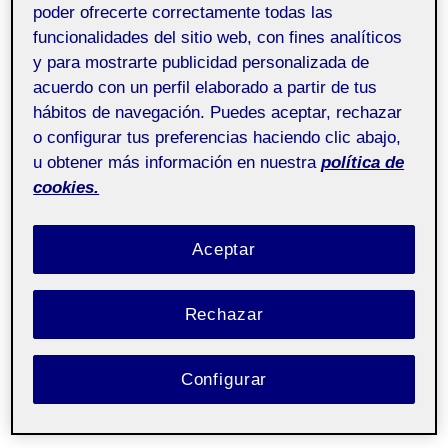
poder ofrecerte correctamente todas las
Infantiles. Práctica Final
funcionalidades del sitio web, con fines analíticos
Fotografía y Vídeo.
y para mostrarte publicidad personalizada de
acuerdo con un perfil elaborado a partir de tus
Por
Moisés Mota Alarcón
30 mayo, 2023
hábitos de navegación. Puedes aceptar, rechazar
o configurar tus preferencias haciendo clic abajo,
u obtener más información en nuestra
política de
Fotografía y vídeo
Pública
cookies.
aula 2
Aceptar
Buenas tardes.
A continuación os adjunto mi práctica final
Rechazar
para la asignatura de Foto y Video.
El proyecto trata sobre una empresa ficticia
de estructuras infantiles.
Configurar
También adjunto el PDF del proyecto, el link
de Instagram,…